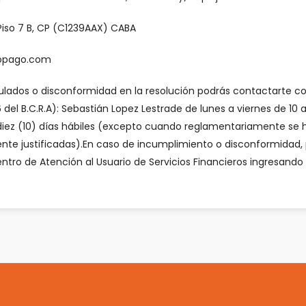
Piso 7 B, CP (C1239AAX) CABA
opago.com
ipulados o disconformidad en la resolución podrás contactarte c
del B.C.R.A): Sebastián Lopez Lestrade de lunes a viernes de 10 
 diez (10) días hábiles (excepto cuando reglamentariamente se
te justificadas).En caso de incumplimiento o disconformidad, p
ntro de Atención al Usuario de Servicios Financieros ingresando